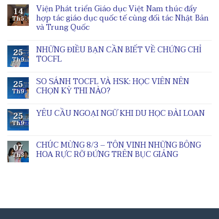
Viện Phát triển Giáo dục Việt Nam thúc đẩy
14
hợp tác giáo dục quốc tế cùng đối tác Nhật Bản
Th5
và Trung Quốc
NHỮNG ĐIỀU BẠN CẦN BIẾT VỀ CHỨNG CHỈ
25
TOCFL
Th9
SO SÁNH TOCFL VÀ HSK: HỌC VIÊN NÊN
25
CHỌN KỲ THI NÀO?
Th9
YÊU CẦU NGOẠI NGỮ KHI DU HỌC ĐÀI LOAN
25
Th9
CHÚC MỪNG 8/3 – TÔN VINH NHỮNG BÔNG
07
HOA RỰC RỠ ĐỨNG TRÊN BỤC GIẢNG
Th3