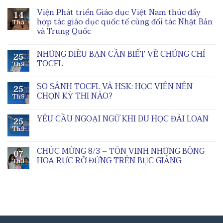
Viện Phát triển Giáo dục Việt Nam thúc đẩy
14
hợp tác giáo dục quốc tế cùng đối tác Nhật Bản
Th5
và Trung Quốc
NHỮNG ĐIỀU BẠN CẦN BIẾT VỀ CHỨNG CHỈ
25
TOCFL
Th9
SO SÁNH TOCFL VÀ HSK: HỌC VIÊN NÊN
25
CHỌN KỲ THI NÀO?
Th9
YÊU CẦU NGOẠI NGỮ KHI DU HỌC ĐÀI LOAN
25
Th9
CHÚC MỪNG 8/3 – TÔN VINH NHỮNG BÔNG
07
HOA RỰC RỠ ĐỨNG TRÊN BỤC GIẢNG
Th3