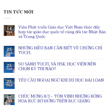
TIN TỨC MỚI
Viện Phát triển Giáo dục Việt Nam thúc đẩy
14
hợp tác giáo dục quốc tế cùng đối tác Nhật Bản
Th5
và Trung Quốc
NHỮNG ĐIỀU BẠN CẦN BIẾT VỀ CHỨNG CHỈ
25
TOCFL
Th9
SO SÁNH TOCFL VÀ HSK: HỌC VIÊN NÊN
25
CHỌN KỲ THI NÀO?
Th9
YÊU CẦU NGOẠI NGỮ KHI DU HỌC ĐÀI LOAN
25
Th9
CHÚC MỪNG 8/3 – TÔN VINH NHỮNG BÔNG
07
HOA RỰC RỠ ĐỨNG TRÊN BỤC GIẢNG
Th3