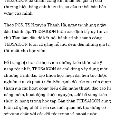
TEDSAIGON đã thành công khi nhân lên giá trị của
thương hiệu bằng chính uy tín, sự đầu tư bài bản bền
vững của mình.
Theo PGS. TS Nguyễn Thanh Hà, ngay từ những ngày
đầu thành lập, TEDSAIGON luôn xác định lấy uy tín và
chữ Tâm làm đầu để kết nối hành trình thành công.
TEDSAIGON luôn cố gắng nỗ lực, đem đến những giá trị
tốt nhất cho học viên.
Để trang bị cho các học viên những kiến thức và kỹ
năng tốt nhất, TEDSAIGON đã chủ động xây dựng một
chương trình đào tạo khoa học, hiện đại liên tục được
nghiên cứu và phát triển. Bên cạnh đó, các em còn được
tham gia các hoạt động biểu diễn nghệ thuật, đào tạo kĩ
năng mềm, hoạt động thiện nguyện, …để bổ sung kiến
thức, kĩ năng trong học tập. Bản thân TEDSAIGON cũng
luôn cố gắng phát triển các mối quan hệ, tạo dựng cơ
sở vững chắc với các đối tác trong và ngoài nước.