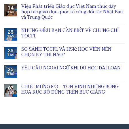
Viện Phát triển Giáo dục Việt Nam thúc đẩy
14
hợp tác giáo dục quốc tế cùng đối tác Nhật Bản
Th5
và Trung Quốc
NHỮNG ĐIỀU BẠN CẦN BIẾT VỀ CHỨNG CHỈ
25
TOCFL
Th9
SO SÁNH TOCFL VÀ HSK: HỌC VIÊN NÊN
25
CHỌN KỲ THI NÀO?
Th9
YÊU CẦU NGOẠI NGỮ KHI DU HỌC ĐÀI LOAN
25
Th9
CHÚC MỪNG 8/3 – TÔN VINH NHỮNG BÔNG
07
HOA RỰC RỠ ĐỨNG TRÊN BỤC GIẢNG
Th3